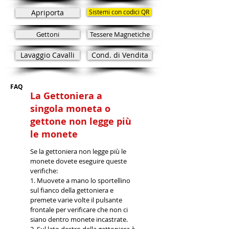
Apriporta
Sistemi con codici QR
Gettoni
Tessere Magnetiche
Lavaggio Cavalli
Cond. di Vendita
FAQ
La Gettoniera a
singola moneta o
gettone non legge più
le monete
Se la gettoniera non legge più le
monete dovete eseguire queste
verifiche:
1. Muovete a mano lo sportellino
sul fianco della gettoniera e
premete varie volte il pulsante
frontale per verificare che non ci
siano dentro monete incastrate.
2. Sul lato destro della gettoniera è