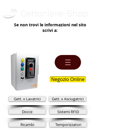
Gettoniere-Shop
Se non trovi le informazioni nel sito
scrivi a:
info@gettoniere-shop.it
(Tullio) -
Tel.
3400069549
Negozio Online
Gett. x Lavatrici
Gett. x Asciugatrici
Docce
Sistemi RFID
Ricambi
Temporizzatori