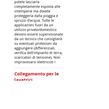
potete lasciarla
completamente esposta alle
intemperie ma dovete
proteggerla dalla pioggia e
spruzzi d'acqua. Tutte le
applicazioni fuori da un
utilizzo privato/domestico
devono essere supervisionate
da un tecnico che consiglierà
su eventuali protezioni da
aggiungere (differenziali,
verifica dell'impianto di terra,
scaricatori di tensione). Non
improvvisarsi elettricisti !
Collegamento per le
lavatrici
Dovete accertarvi di quale sia
la potenza assorbita. Se
superiore ai 1200W occorre
acqustare il Kit che monta il
contattore, ovvero quel